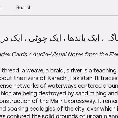
s
Search
گہ ، ایک باندھا ، ایک چوٹی ، ایک دری
ndex Cards / Audio-Visual Notes from the Fiel
 thread, a weave, a braid, a river is a teaching
bout the rivers of Karachi, Pakistan. It traces
ense networks of waterways centered around 
hich are being destroyed by sand mining an
onstruction of the Malir Expressway. It rem
nd soaking ecologies of the city, over which 
as conjured the solid grounds of urban plann