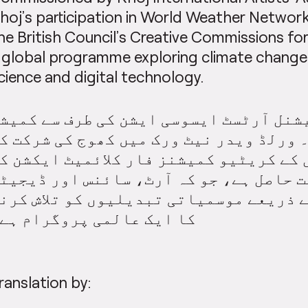
hoj’s participation in World Weather Network
he British Council’s Creative Commissions fo
 global programme exploring climate change 
cience and digital technology.
شنل آرٹسٹ ایسوسی ایشن کی طرف سے کمیش
 ورلڈ ویدر نیٹ ورک میں کھوج کی شرکت ک
کے کریٹیو کمیشنز فار کلائمیٹ ایکشن ک
 حاصل ہے، جو کہ آرٹ، سائنس اور ڈیجیٹ
 ذریعے موسمیاتی تبدیلیوں کو تلاش کرن
کا ایک عالمی پروگرام ہے
ranslation by: