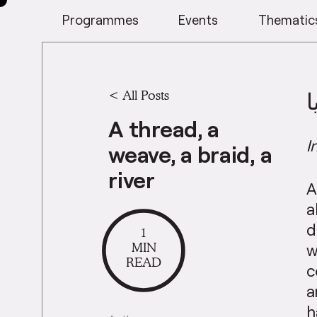
Programmes
Events
Thematic
<
All Posts
ا
A thread, a
I
weave, a braid, a
river
A
a
d
1
MIN
w
READ
c
a
h