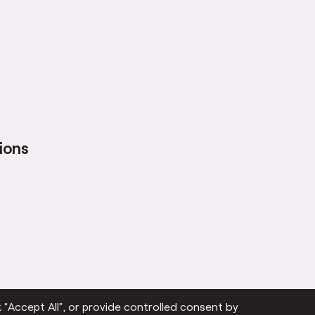
ions
 “Accept All”, or provide controlled consent by