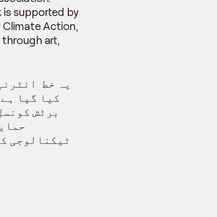
 is supported by
r Climate Action,
through art,
یہ خط انٹرنی
کیا گیا ہے۔
برٹش کونسل 
حمایت
ٹیکنالوجی کے