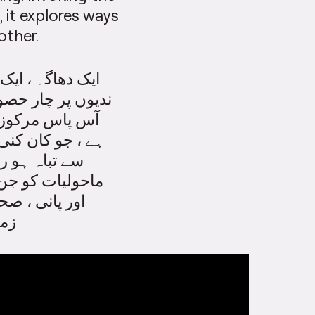
, it explores ways
other.
ندیوں پر چار حصو
آس پاس مرکوز آ
ہے ، جو کان کنی
سے تباہ ہو ر
ماحولیات کو جن
اور پانی ، صح
زمی