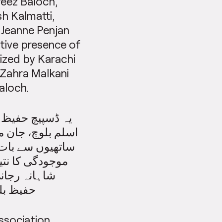
feez Baloch,
h Kalmatti,
 Jeanne Penjan
tive presence of
nized by Karachi
 Zahra Malkani
aloch.
یہ ڈسپیچ حفیظ ،
اسلم بلوچ، جان 
ساتھیوں سے بات 
موجودگی کا نتی
شاہانہ رجانی
حفیظ بل
ssociation.