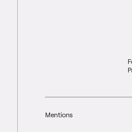
F
P
Mentions