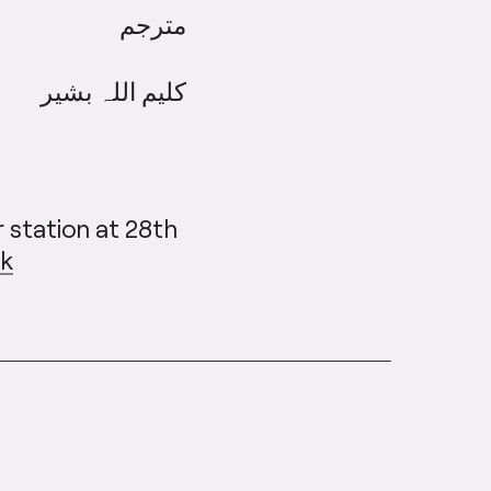
مترجم
کلیم اللہ بشیر
 station at 28th
rk