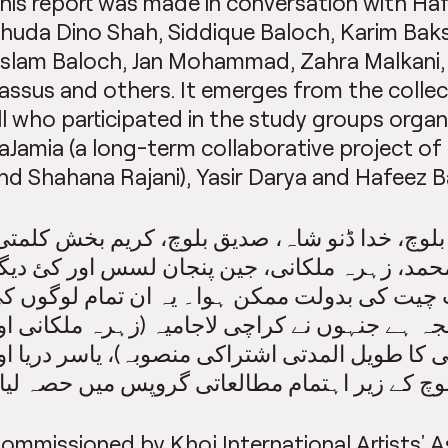
his report was made in conversation with Ha
huda Dino Shah, Siddique Baloch, Karim Baks
slam Baloch, Jan Mohammad, Zahra Malkani,
assus and others. It emerges from the collec
ll who participated in the study groups orga
aJamia (a long-term collaborative project of
nd Shahana Rajani), Yasir Darya and Hafeez B
بلوچ، خدا ڈنو شاہ، صدیق بلوچ، کریم بخش کلمت
محمد، زہرہ ملکانی، جین پنجان لسس اور کئ دیگ
چیت کی بدولت ممکن ہوا۔ یہ ان تمام لوگوں ک
جہ ہے جنہوں نے کراچی لاجامیہ (زہرہ ملکانی او
 کا طویل المدتی اشتراکی منصوبہ)، یاسر دریا او
وچ کے زیر اہتمام مطالعاتی گروپس میں حصہ لیا
ommissioned by Khoj International Artists’ A