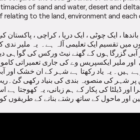
ntimacies of sand and water, desert and delta
f relating to the land, environment and each 
ں میں تقسیم ایک تعلیمی آلہ ہے۔ یہ ملیر ندی ک
بی گزرگاہوں کے گھنے نیٹ ورکس کی گواہی دیت
 اور ملیر ایکسپریس وے کی جاری تعمیراتی کامو
ہے ہیں۔ یہ یاد رکھتا ہے شہر کے ان خشک اور آب
 پر شہر کی منصوبہ بندی کی بنیاد رکھی گئ۔ری
را اور ڈیلٹا کی پکار کے ہم زبانی، یہ کھوجتا ہے ا
ن اور ماحول کے ساتھ رشتے بنانے کے طریقوں کو