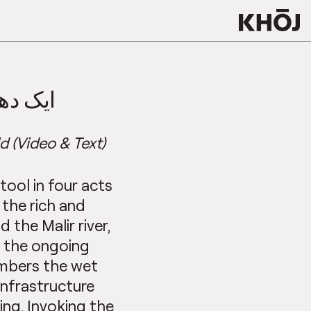
ایک دھا
d (Video & Text)
 tool in four acts
 the rich and
the Malir river,
d the ongoing
embers the wet
infrastructure
ing. Invoking the