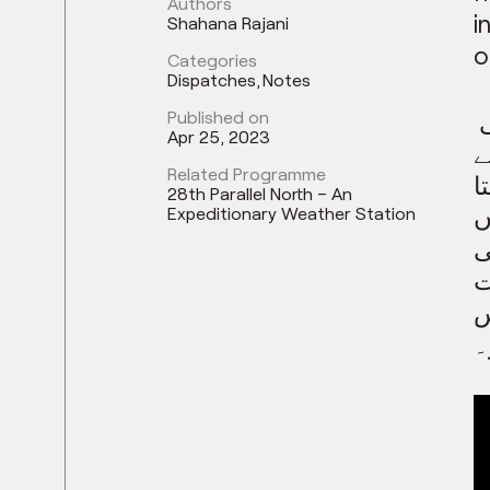
Authors
i
Shahana Rajani
o
Categories
Dispatches
Notes
Published on
ایک دھاگہ ، ایک باندھا ، ایک چوٹی ، ایک دریا ، کراچی ، پاکستان کی
Apr 25, 2023
ے
Related Programme
ا
28th Parallel North – An
Expeditionary Weather Station
ں
ی
ت
س
۔