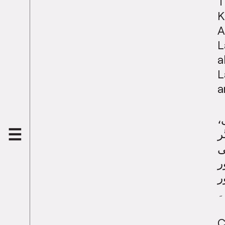
T
K
A
L
a
L
a
ی
ر
ی
ر
ر
۔
C