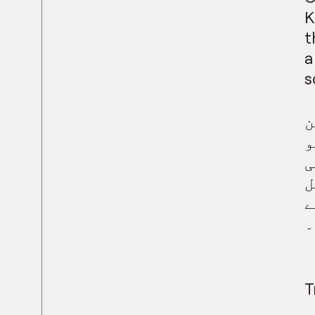
K
t
a
s
ن
و
ی
ل
ے
۔
T